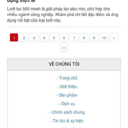
dụng thực tế
Lưới lọc 500 mesh là giải pháp lọc siêu mịn, phù hợp cho
nhiều ngành công nghiệp. Khám phá chi tiết đặc điểm và ứng
dụng nổi bật của loại lưới này.
1
2
3
4
5
6
7
8
9
10
>
>>
VỀ CHÚNG TÔI
- Trang chủ
- Giới thiệu
- Sản phẩm
- Dịch vụ
- Chính sách chung
- Tin tức & sự kiện