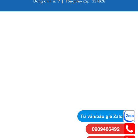
Đang online:
7
|
Tổng truy cập:
334626
Tư vấn/báo giá Zalo
0909486492