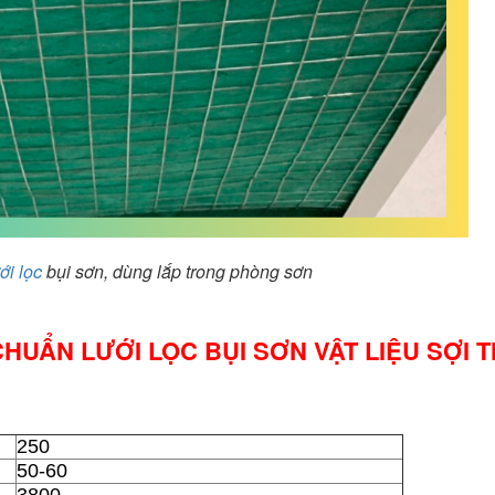
ới lọc
bụi sơn, dùng lắp trong phòng sơn
UẨN LƯỚI LỌC BỤI SƠN VẬT LIỆU SỢI 
250
50-60