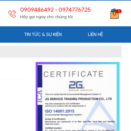
0909486492
- 0974776725
0
Hãy gọi ngay cho chúng tôi
TIN TỨC & SỰ KIỆN
LIÊN HỆ
n