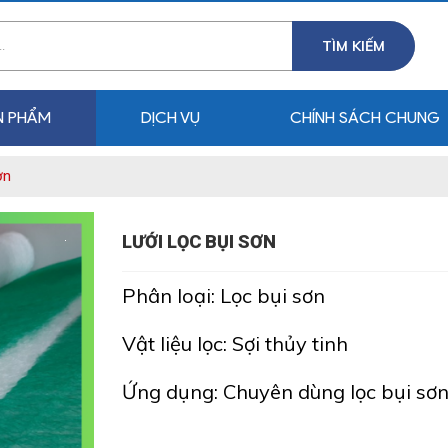
TÌM KIẾM
N PHẨM
DỊCH VỤ
CHÍNH SÁCH CHUNG
ơn
LƯỚI LỌC BỤI SƠN
Phân loại: Lọc bụi sơn
Vật liệu lọc: Sợi thủy tinh
Ứng dụng: Chuyên dùng lọc bụi sơ