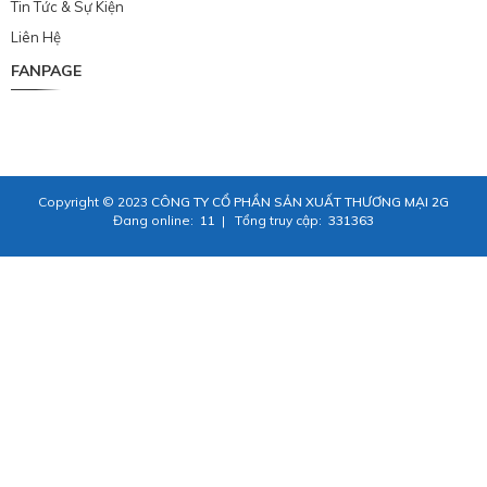
Tin Tức & Sự Kiện
Liên Hệ
FANPAGE
Copyright © 2023
CÔNG TY CỔ PHẦN SẢN XUẤT THƯƠNG MẠI 2G
Đang online:
11
|
Tổng truy cập:
331363