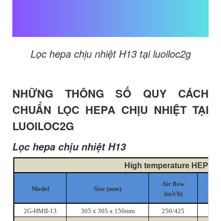
Lọc hepa chịu nhiệt H13 tại luoiloc2g
NHỮNG THÔNG SỐ QUY CÁCH
CHUẨN LỌC HEPA CHỊU NHIỆT TẠI
LUOILOC2G
Lọc hepa chịu nhiệt H13
High temperature HEPA fil
Ini
Air flow
Model
Size (mm)
Resi
(m3/h)
(≤
2G-HMII-13
305 x 305 x 150mm
250/425
220