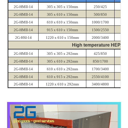
2G-HMII-14
305 x 305 x 150mm
250/425
220
2G-HMII-14
305 x 610 x 150mm
500/850
220
2G-HMII-14
610 x 610 x 150mm
1000/1700
220
2G-HMII-14
915 x 610 x 150mm
1500/2550
220
2G-HSI-14
1220 x 610 x 150mm
2000/3400
220
High temperature HEPA fil
2G-HMII-14
305 x 305 x 292mm
425/850
230
2G-HMII-14
305 x 610 x 292mm
850/1700
230
2G-HMII-14
610 x 610 x 292mm
1700/3400
230
2G-HMII-14
610 x 915 x 292mm
2550/4100
230
2G-HMII-14
1220 x 610 x 292mm
3400/4800
230