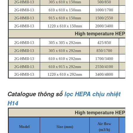
2G-HMII-13
305 x 610 x 150mm
500/850
220
2G-HMII-13
610 x 610 x 150mm
1000/1700
220
2G-HMII-13
915 x 610 x 150mm
1500/2550
220
2G-HMII-13
1220 x 610 x 150mm
2000/3400
220
High temperature HEPA fil
2G-HMII-13
305 x 305 x 292mm
425/850
230
2G-HMII-13
305 x 610 x 292mm
850/1700
230
2G-HMII-13
610 x 610 x 292mm
1700/3400
230
2G-HMII-13
610 x 915 x 292mm
2550/4100
230
2G-HMII-13
1220 x 610 x 292mm
3400/4800
230
Catalogue thông số
lọc HEPA chịu nhiệt
H14
High temperature HEPA fil
Ini
Air flow
Model
Size (mm)
Resi
(m3/h)
(≤