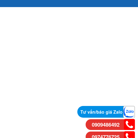
Tư vấn/báo giá Zalo
0909486492
0974776725