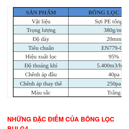
SẢN PHẨM
BÔNG LỌC BỤ
Vật liệu
Sợi PE tổng h
Trọng lượng
380g/m2
Độ dày
20mm
Tiêu chuẩn
EN779-G4
Hiệu xuất lọc
95%
Độ thoáng khí
5.400m3/h/m
Chênh áp đầu
40pa
Chênh áp thay thế
250pa
Màu sắc
Trắng
NHỮNG ĐẶC ĐIỂM CỦA BÔNG LỌC
BỤI G4