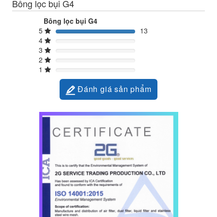
Bông lọc bụi G4
Bông lọc bụi G4
5
13
4
3
2
1
Đánh giá sản phẩm