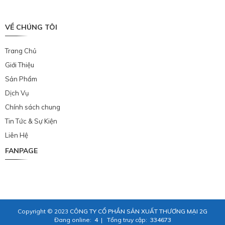
VỀ CHÚNG TÔI
Trang Chủ
Giới Thiệu
Sản Phẩm
Dịch Vụ
Chính sách chung
Tin Tức & Sự Kiện
Liên Hệ
FANPAGE
Copyright © 2023
CÔNG TY CỔ PHẦN SẢN XUẤT THƯƠNG MẠI 2G
Đang online:
4
|
Tổng truy cập:
334673