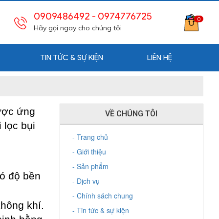
0909486492
- 0974776725
0
Hãy gọi ngay cho chúng tôi
TIN TỨC & SỰ KIỆN
LIÊN HỆ
được ứng
VỀ CHÚNG TÔI
 lọc bụi
- Trang chủ
- Giới thiệu
- Sản phẩm
có độ bền
- Dịch vụ
- Chính sách chung
không khí.
- Tin tức & sự kiện