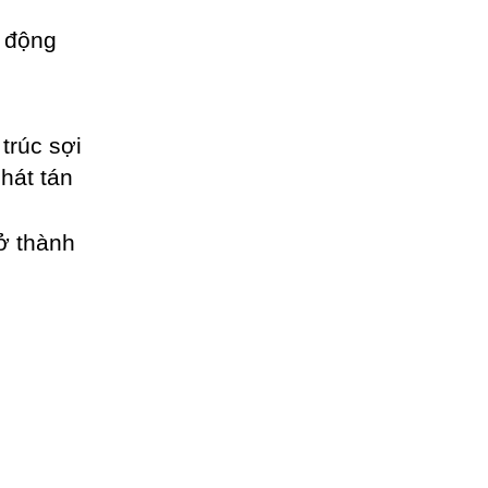
c động
 trúc sợi
hát tán
rở thành