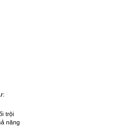
hư:
i trội
hả năng