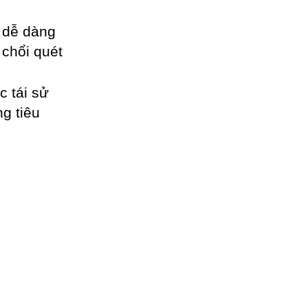
h dễ dàng
 chổi quét
c tái sử
g tiêu