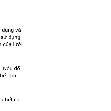
ử dụng và
i sử dụng
 của lưới
o. Nếu để
thể làm
u hết các