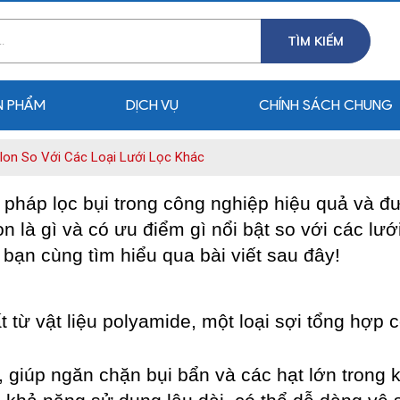
TÌM KIẾM
N PHẨM
DỊCH VỤ
CHÍNH SÁCH CHUNG
lon So Với Các Loại Lưới Lọc Khác
i pháp lọc bụi trong công nghiệp hiệu quả và 
on là gì và có ưu điểm gì nổi bật so với các lưới
i bạn cùng tìm hiểu qua bài viết sau đây!
ất từ vật liệu polyamide, một loại sợi tổng hợp 
 giúp ngăn chặn bụi bẩn và các hạt lớn trong 