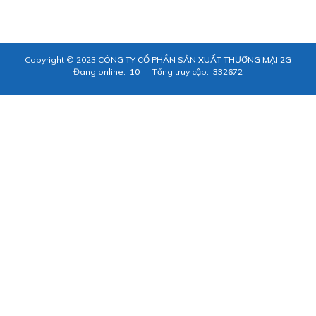
Copyright © 2023
CÔNG TY CỔ PHẦN SẢN XUẤT THƯƠNG MẠI 2G
Đang online:
10
|
Tổng truy cập:
332672