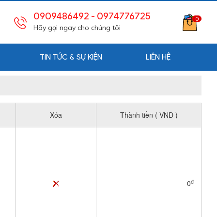
0909486492
- 0974776725
0
Hãy gọi ngay cho chúng tôi
TIN TỨC & SỰ KIỆN
LIÊN HỆ
Xóa
Thành tiền ( VNĐ )
đ
0