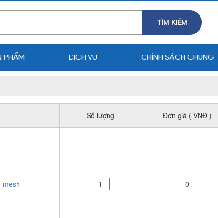
TÌM KIẾM
N PHẨM
DỊCH VỤ
CHÍNH SÁCH CHUNG
m
Số lượng
Đơn giá ( VNĐ )
0 mesh
0