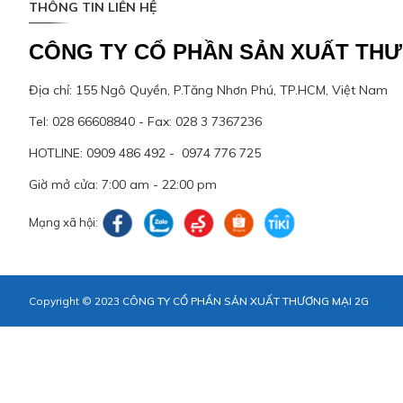
THÔNG TIN LIÊN HỆ
CÔNG TY CỔ PHẦN SẢN XUẤT THƯ
Địa chỉ: 155 Ngô Quyền, P.Tăng Nhơn Phú, TP.HCM, Việt Nam
Tel: 028 66608840 - Fax: 028 3 7367236
HOTLINE: 0909 486 492 - 0974 776 725
Giờ mở cửa: 7:00 am - 22:00 pm
Mạng xã hội:
Copyright © 2023
CÔNG TY CỔ PHẦN SẢN XUẤT THƯƠNG MẠI 2G