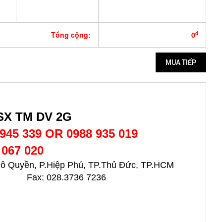
đ
Tổng cộng:
0
SX TM DV 2G
 945 339 OR 0988 935 019
 067 020
 Quyền, P.Hiệp Phú, TP.Thủ Đức, TP.HCM
0 Fax: 028.3736 7236